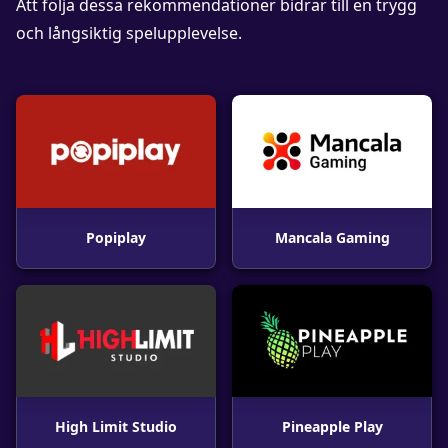
Att följa dessa rekommendationer bidrar till en trygg
och långsiktig spelupplevelse.
Popiplay
Mancala Gaming
High Limit Studio
Pineapple Play