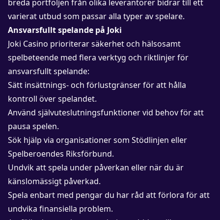
breda portföljen från olika leverantörer bidrar till ett
varierat utbud som passar alla typer av spelare.
Ansvarsfullt spelande på Joki
Joki Casino prioriterar säkerhet och hälsosamt
spelbeteende med flera verktyg och riktlinjer för
ansvarsfullt spelande:
Sätt insättnings- och förlustgränser för att hålla
kontroll över spelandet.
Använd självuteslutningsfunktioner vid behov för att
pausa spelen.
Sök hjälp via organisationer som Stödlinjen eller
Spelberoendes Riksförbund.
Undvik att spela under påverkan eller när du är
känslomässigt påverkad.
Spela enbart med pengar du har råd att förlora för att
undvika finansiella problem.