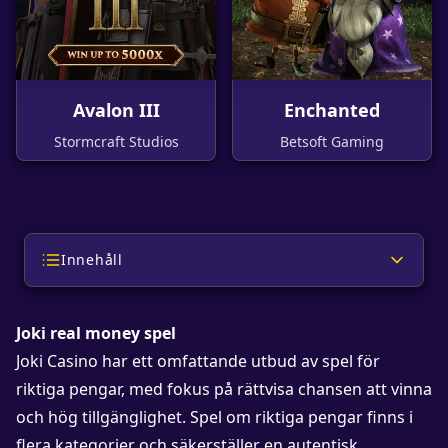
Avalon III
Enchanted
Stormcraft Studios
Betsoft Gaming
Innehåll
Joki real money spel
Joki Casino
har ett omfattande utbud av spel för
riktiga pengar, med fokus på rättvisa chansen att vinna
och hög tillgänglighet. Spel om riktiga pengar finns i
flera kategorier och säkerställer en autentisk