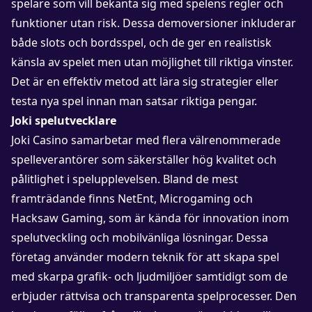
spelare som vill bekanta sig med spelens regler och
funktioner utan risk. Dessa demoversioner inkluderar
både slots och bordsspel, och de ger en realistisk
känsla av spelet men utan möjlighet till riktiga vinster.
Det är en effektiv metod att lära sig strategier eller
testa nya spel innan man satsar riktiga pengar.
Joki spelutvecklare
Joki Casino samarbetar med flera välrenommerade
spelleverantörer som säkerställer hög kvalitet och
pålitlighet i spelupplevelsen. Bland de mest
framträdande finns NetEnt, Microgaming och
Hacksaw Gaming, som är kända för innovation inom
spelutveckling och mobilvänliga lösningar. Dessa
företag använder modern teknik för att skapa spel
med skarpa grafik- och ljudmiljöer samtidigt som de
erbjuder rättvisa och transparenta spelprocesser. Den