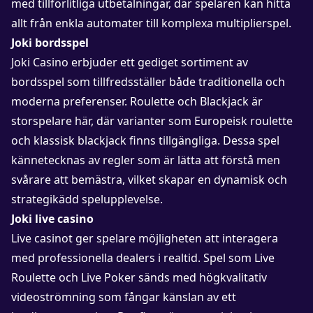
med tillförlitliga utbetalningar, där spelaren kan hitta
allt från enkla automater till komplexa multiplierspel.
Joki bordsspel
Joki Casino erbjuder ett gediget sortiment av
bordsspel som tillfredsställer både traditionella och
moderna preferenser. Roulette och Blackjack är
storspelare här, där varianter som Europeisk roulette
och klassisk blackjack finns tillgängliga. Dessa spel
kännetecknas av regler som är lätta att förstå men
svårare att bemästra, vilket skapar en dynamisk och
strategikädd spelupplevelse.
Joki live casino
Live casinot ger spelare möjligheten att interagera
med professionella dealers i realtid. Spel som Live
Roulette och Live Poker sänds med högkvalitativ
videoströmning som fångar känslan av ett