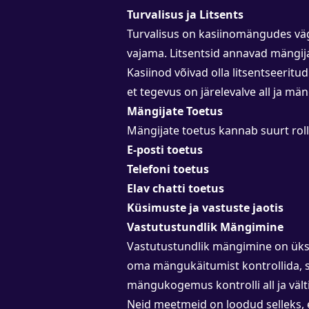
Turvalisus ja Litsents
Turvalisus on kasiinomängudes väga
vajama. Litsentsid annavad mängija
Kasiinod võivad olla litsentseeritud
et tegevus on järelevalve all ja män
Mängijate Toetus
Mängijate toetus kannab suurt rol
E-posti toetus
Telefoni toetus
Elav chatti toetus
Küsimuste ja vastuste jaotis
Vastutustundlik Mängimine
Vastutustundlik mängimine on üks
oma mängukäitumist kontrollida, sh 
mängukogemus kontrolli all ja väl
Neid meetmeid on loodud selleks, 