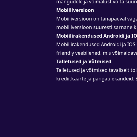
mängudele ja võimalust võita suu
Mobiiliversioon
Mobiiliversioon on tänapäeval väga 
mobiiliversioon suuresti sarnane 
Mobiilirakendused Androidi ja IO
Mobiilirakendused Androidi ja IOS-i 
friendly veebilehed, mis võimalda
Talletused ja Võtmised
Talletused ja võtmised tavaliselt t
krediitkaarte ja pangaülekandeid. 