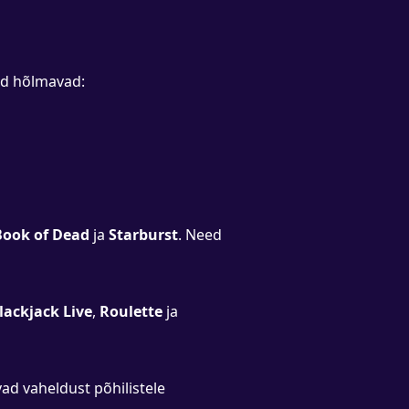
ed hõlmavad:
Book of Dead
ja
Starburst
. Need
lackjack Live
,
Roulette
ja
ad vaheldust põhilistele