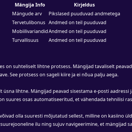
Mängija Info
Kirjeldus
Mängude arv
Pikslased puuduvad andmetega
Tervetulibonus
Andmed on teil puuduvad
Mobiilivariandid
Andmed on teil puuduvad
Turvallisuus
Andmed on teil puuduvad
 on suhteliselt lihtne protsess. Mängijad tavaliselt peavad
ave. See protsess on sageli kiire ja ei nõua palju aega.
t üsna lihtne. Mängijad peavad sisestama e-posti aadressi ja
n suures osas automatiseeritud, et vähendada tehnilisi ras
s võivad olla suuresti mõjutatud sellest, milline on kasiino 
 suurejooneline ilu ning sujuv navigeerimine, et mängijad saa