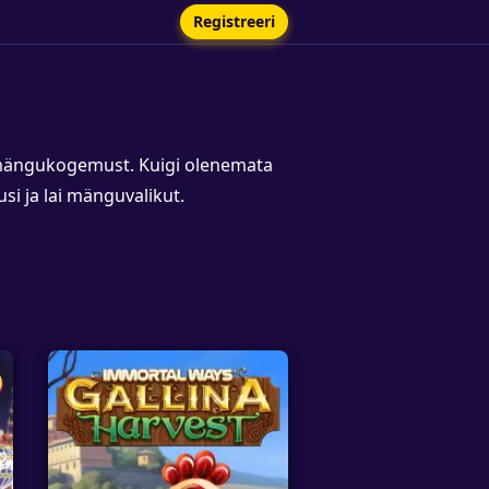
Registreeri
 mängukogemust. Kuigi olenemata
si ja lai mänguvalikut.